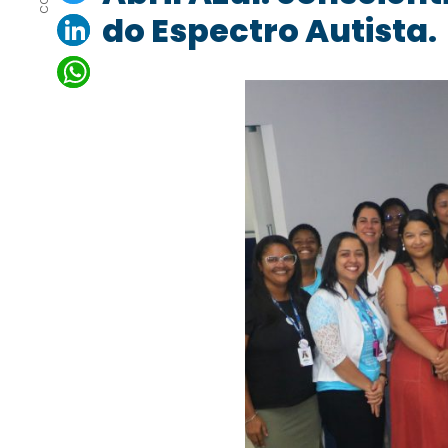
do Espectro Autista.
LinkedIn
WhatsApp