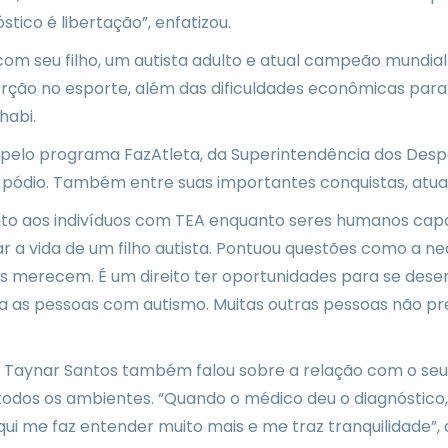
stico é libertação”, enfatizou.
om seu filho, um autista adulto e atual campeão mundial d
serção no esporte, além das dificuldades econômicas par
habi.
do pelo programa FazAtleta, da Superintendência dos Desp
um pódio. Também entre suas importantes conquistas, atu
peito aos indivíduos com TEA enquanto seres humanos cap
 vida de um filho autista. Pontuou questões como a nece
las merecem. É um direito ter oportunidades para se de
para as pessoas com autismo. Muitas outras pessoas não p
M, Taynar Santos também falou sobre a relação com o seu 
 todos os ambientes. “Quando o médico deu o diagnósti
r aqui me faz entender muito mais e me traz tranquilidade”,