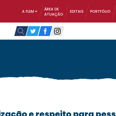
ÁREA DE
A FLEM
EDITAIS
PORTFÓLIO
ATUAÇÃO
QUEM SOMOS
CONAD
COFIS
DIRETORIA EXECUTIVA
tização e respeito para pe