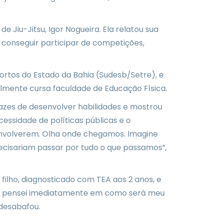
e Jiu-Jitsu, Igor Nogueira. Ela relatou sua
a conseguir participar de competições,
ortos do Estado da Bahia (Sudesb/Setre), e
almente cursa faculdade de Educação Física.
azes de desenvolver habilidades e mostrou
ssidade de políticas públicas e o
senvolverem. Olha onde chegamos. Imagine
recisariam passar por tudo o que passamos”,
filho, diagnosticado com TEA aos 2 anos, e
co, pensei imediatamente em como será meu
 desabafou.