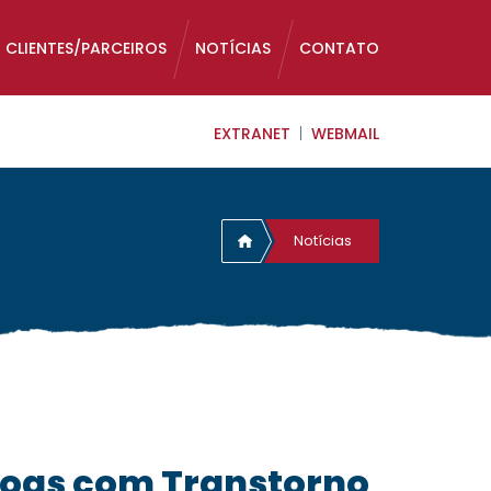
CLIENTES/PARCEIROS
NOTÍCIAS
CONTATO
EXTRANET
WEBMAIL
Notícias
ssoas com Transtorno